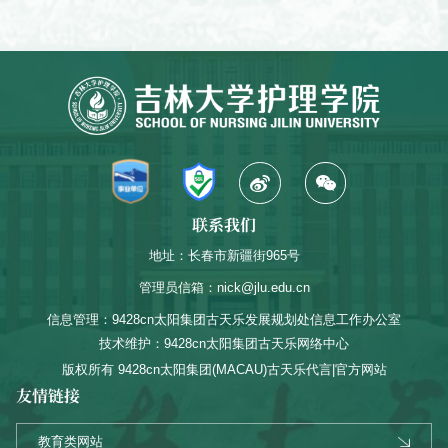
联系我们
地址：长春市新疆街965号
管理员信箱：nick@jlu.edu.cn
信息管理：9428cn太阳集团古天乐发展规划处信息工作办公室
技术维护：9428cn太阳集团古天乐网络中心
版权所有 9428cn太阳集团(MACAU)古天乐代言|官方网站
友情链接
教育类网站