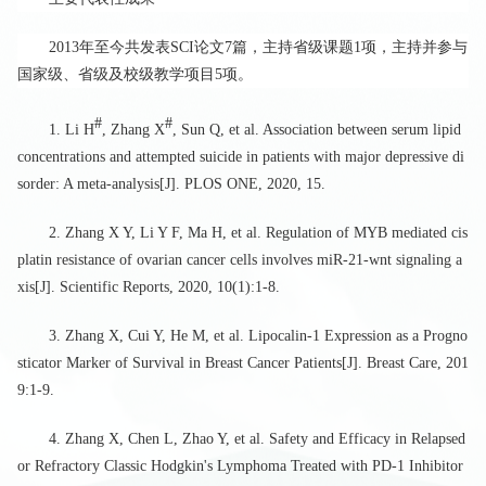
2013
年至今共发表
SCI
论文
7
篇，主持省级课题
1
项，主持并参与
国家级、省级及校级教学项目
5
项。
#
#
1. Li H
,
Zhang X
, Sun Q, et al. Association between serum lipid
concentrations and attempted suicide in patients with major depressive di
sorder: A meta-analysis[J]. PLOS ONE, 2020, 15.
2.
Zhang X
Y
, Li Y F, Ma H, et al. Regulation of MYB mediated cis
platin resistance of ovarian cancer cells involves miR-21-wnt signaling a
xis[J]. Scientific Reports, 2020, 10(1):1-8.
3.
Zhang X
, Cui Y, He M, et al. Lipocalin-1 Expression as a Progno
sticator Marker of Survival in Breast Cancer Patients[J]. Breast Care, 201
9:1-9.
4.
Zhang X
, Chen L, Zhao Y, et al. Safety and Efficacy in Relapsed
or Refractory Classic Hodgkin's Lymphoma Treated with PD-1 Inhibitor