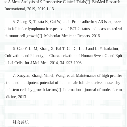
s: A Meta-Analysis of 9 Prospective Clinical Trials[J]. BioMed Research
International, 2019, 2019:1-13.
5.
Zhang X
, Takata K, Cui W, et al. Protocadherin γ A3 is expresse
d in follicular lymphoma irrespective of BCL2 status and is associated wi
th tumor cell growth[J]. Molecular Medicine Reports, 2016.
6. Gao Y, Li M,
Zhang X
, Bai T, Chi G, Liu J and Li Y. Isolation,
Cultivation and Phenotypic Characterization of Human Sweat Gland Epit
helial Cells. Int J Mol Med. 2014, 34: 997-1003
7.
Xueyan, Zhang
, Yimei, Wang, et al. Maintenance of high prolifer
ation and multipotent potential of human hair follicle-derived mesenchy
mal stem cells by growth factors[J]. International journal of molecular m
edicine, 2013.
社会兼职