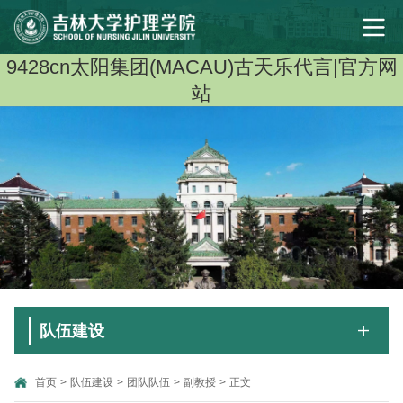
9428cn太阳集团(MACAU)古天乐代言|官方网
站
队伍建设
首页
>
队伍建设
>
团队队伍
>
副教授
>
正文